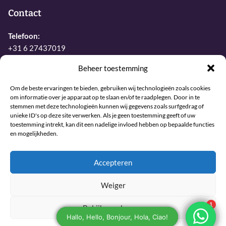
Contact
Telefoon:
+31 6 27437019
E-mail:
Beheer toestemming
info@sjamaan.nl
Om de beste ervaringen te bieden, gebruiken wij technologieën zoals cookies
om informatie over je apparaat op te slaan en/of te raadplegen. Door in te
stemmen met deze technologieën kunnen wij gegevens zoals surfgedrag of
Bekijk onze reviews
unieke ID's op deze site verwerken. Als je geen toestemming geeft of uw
toestemming intrekt, kan dit een nadelige invloed hebben op bepaalde functies
en mogelijkheden.
© 2026 Sjamaan.nl. Alle rechten voorbehouden.
Accepteren
Maintained and developed with joy by The Werks
Weiger
Bekijk voorkeuren