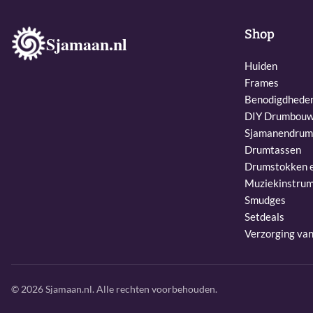
Shop
Sjamaan.nl
Huiden
Frames
Benodigdhede
DIY Drumbouw
Sjamanendrum
Drumtassen
Drumstokken e
Muziekinstru
Smudges
Setdeals
Verzorging va
© 2026 Sjamaan.nl. Alle rechten voorbehouden.