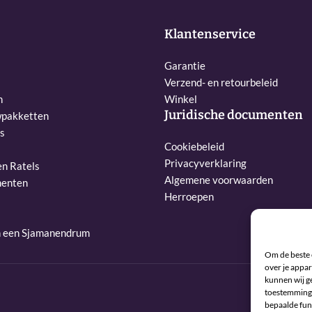
Klantenservice
Garantie
Verzend- en retourbeleid
n
Winkel
Juridische documenten
pakketten
s
Cookiebeleid
Privacyverklaring
n Ratels
Algemene voorwaarden
menten
Herroepen
n een Sjamanendrum
Om de beste 
over je appar
kunnen wij ge
toestemming 
bepaalde fun