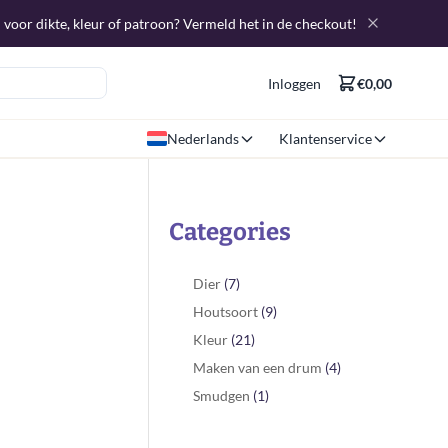
 voor dikte, kleur of patroon? Vermeld het in de checkout!
Inloggen
€0,00
Nederlands
Klantenservice
Categories
Dier
(7)
Houtsoort
(9)
Kleur
(21)
Maken van een drum
(4)
Smudgen
(1)