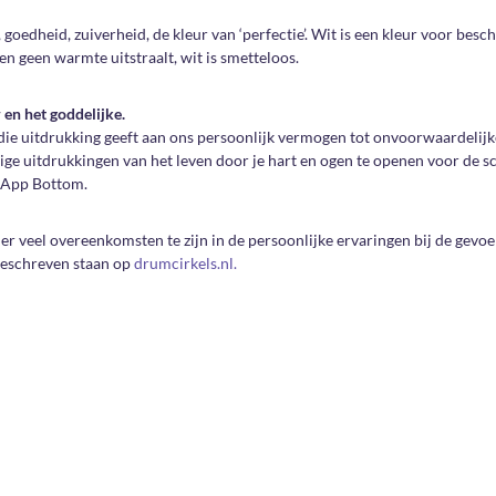
 goedheid, zuiverheid, de kleur van ‘perfectie’. Wit is een kleur voor besc
en geen warmte uitstraalt, wit is smetteloos.
 en het goddelijke.
, die uitdrukking geeft aan ons persoonlijk vermogen tot onvoorwaardelijke
udige uitdrukkingen van het leven door je hart en ogen te openen voor de 
s-App Bottom.
n er veel overeenkomsten te zijn in de persoonlijke ervaringen bij de gevoe
 beschreven staan op
drumcirkels.nl.