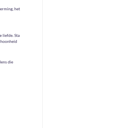
herming, het
 liefde. Sta
schoonheid
lens die