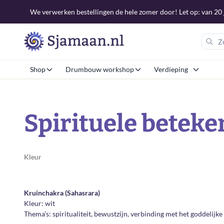
We verwerken bestellingen de hele zomer door! Let op: van 20 j
Shop
Drumbouw workshop
Verdieping
Spirituele beteke
Kleur
Kruinchakra (Sahasrara)
Kleur: wit
Thema’s: spiritualiteit, bewustzijn, verbinding met het goddelijke