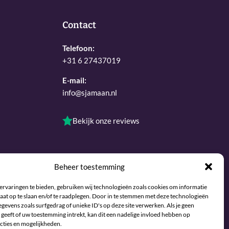
Contact
Telefoon:
+31 6 27437019
E-mail:
info@sjamaan.nl
Bekijk onze reviews
Beheer toestemming
ervaringen te bieden, gebruiken wij technologieën zoals cookies om informatie
aat op te slaan en/of te raadplegen. Door in te stemmen met deze technologieën
gevens zoals surfgedrag of unieke ID's op deze site verwerken. Als je geen
geeft of uw toestemming intrekt, kan dit een nadelige invloed hebben op
Maintained and developed with joy by The Werks
cties en mogelijkheden.