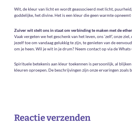
Wit, de kleur van licht en wordt geassocieerd met licht, puurheid,
goddelijke, het divine. Het is een kleur die geen warmte opneemt 
Zuiver wit stelt ons in staat om verbinding te maken met de ether
Vaak vergeten we het geschenk van het leven, ons ‘zelf’, onze ziel
jezelf toe om vandaag gelukkig te zijn, te genieten van de eenvo
om je heen. Wil je wit in je drum? Neem contact op via de What
Spirituele betekenis aan kleur toekennen is persoonlijk, al blijke
kleuren oproepen. De beschrijvingen zijn onze ervaringen zoals
Reactie verzenden