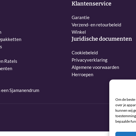
Klantenservice
Garantie
Verzend- en retourbeleid
n
Winkel
Juridische documenten
pakketten
s
Cookiebeleid
Privacyverklaring
n Ratels
Algemene voorwaarden
menten
Herroepen
n een Sjamanendrum
Om de beste 
over je appar
kunnen wij ge
toestemming 
bepaalde fun