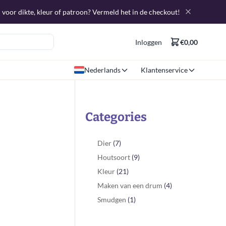
 voor dikte, kleur of patroon? Vermeld het in de checkout!
Inloggen
€0,00
Nederlands
Klantenservice
Categories
Dier
(7)
Houtsoort
(9)
Kleur
(21)
Maken van een drum
(4)
Smudgen
(1)