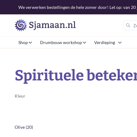
We verwerken bestellingen de hele zomer door! Let op: van 20 j
Shop
Drumbouw workshop
Verdieping
Spirituele beteken
Kleur
Olive (20)