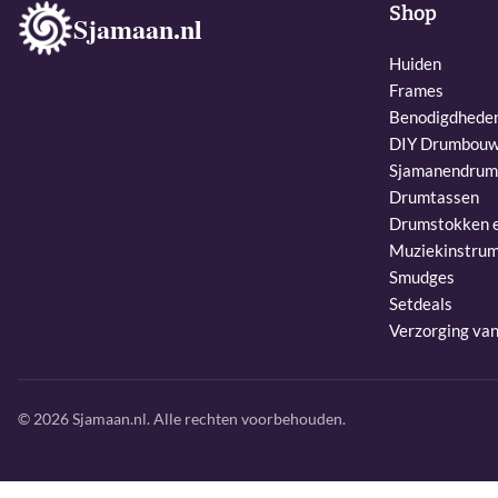
Shop
Sjamaan.nl
Huiden
Frames
Benodigdhede
DIY Drumbouw
Sjamanendrum
Drumtassen
Drumstokken e
Muziekinstru
Smudges
Setdeals
Verzorging va
© 2026 Sjamaan.nl. Alle rechten voorbehouden.