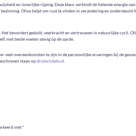
, wijsheid en innerlijke rijping. Deze kleur verbindt de helende energie va
n bezinning. Olive helpt om rust te vinden in verandering en ondersteunt 
. Het bevordert geduld, veerkracht en vertrouwen in natuurlijke cycli. Ol
elf, met beide voeten stevig op de aarde.
n er veel overeenkomsten te zijn in de persoonlijke ervaringen bij de gevoe
 beschreven staan op
drumcirkels.nl.
markeerd met
*