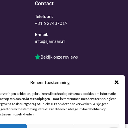
Contact
Telefoon:
+31 6 27437019
E-mail:
info@sjamaan.nl
Bekijk onze reviews
Beheer toestemming
ervaringen te bieden, gebruiken wij technologieën zoals cookies om informatie
aat op te slaan en/of te raadplegen. Door in te stemmen met deze technologieën
gevens zoals surfgedrag of unieke ID's op deze site verwerken. Als je geen
geeft of uw toestemming intrekt, kan dit een nadelige invloed hebben op
Maintained and developed with joy by The Werks
cties en mogelijkheden.