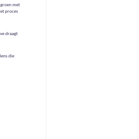
n groen met
het proces
ive draagt
lens die