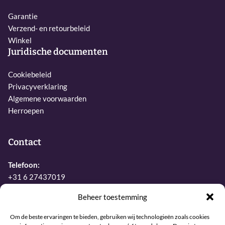
Garantie
Verzend- en retourbeleid
Winkel
Juridische documenten
Cookiebeleid
Privacyverklaring
Algemene voorwaarden
Herroepen
Contact
Telefoon:
+31 6 27437019
E-mail:
Beheer toestemming
info@sjamaan.nl
Om de beste ervaringen te bieden, gebruiken wij technologieën zoals cookies