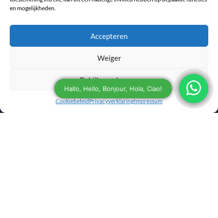
en mogelijkheden.
Contact
Accepteren
Telefoon:
+31 6 27437019
Weiger
E-mail:
Bekijk voorkeuren
info@sjamaan.nl
Cookiebeleid
Privacyverklaring
Impressum
Bekijk onze reviews
© 2026 Sjamaan.nl. Alle rechten voorbehouden.
Maintained and developed with joy by The Werks