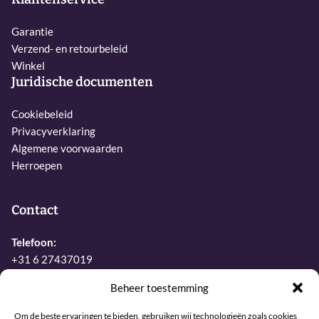
Garantie
Verzend- en retourbeleid
Winkel
Juridische documenten
Cookiebeleid
Privacyverklaring
Algemene voorwaarden
Herroepen
Contact
Telefoon:
+31 6 27437019
E-mail:
Beheer toestemming
info@sjamaan.nl
Om de beste ervaringen te bieden, gebruiken wij technologieën zoals cookies