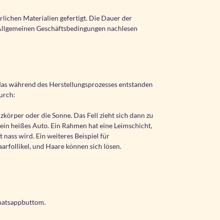
lichen Materialien gefertigt. Die Dauer der
er Allgemeinen Geschäftsbedingungen nachlesen
 das während des Herstellungsprozesses entstanden
durch:
örper oder die Sonne. Das Fell zieht sich dann zu
ein heißes Auto. Ein Rahmen hat eine Leimschicht,
ass wird. Ein weiteres Beispiel für
arfollikel, und Haare können sich lösen.
whatsappbuttom.