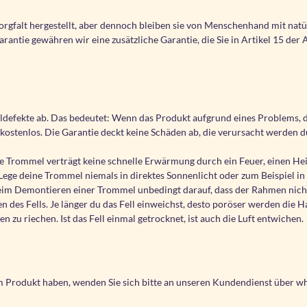
gfalt hergestellt, aber dennoch bleiben sie von Menschenhand mit natür
arantie gewähren wir eine zusätzliche Garantie, die Sie in Artikel 15 d
aldefekte ab. Das bedeutet: Wenn das Produkt aufgrund eines Problems,
es kostenlos. Die Garantie deckt keine Schäden ab, die verursacht werden 
Trommel verträgt keine schnelle Erwärmung durch ein Feuer, einen Heizk
ge deine Trommel niemals in direktes Sonnenlicht oder zum Beispiel in 
im Demontieren einer Trommel unbedingt darauf, dass der Rahmen nicht n
es Fells. Je länger du das Fell einweichst, desto poröser werden die Ha
 zu riechen. Ist das Fell einmal getrocknet, ist auch die Luft entwichen.
m Produkt haben, wenden Sie sich bitte an unseren Kundendienst über 