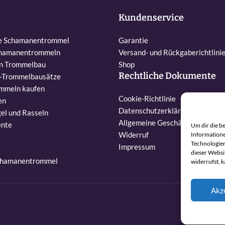
Kundenservice
ne Schamanentrommel
Garantie
chamanentrommeln
Versand- und Rückgaberichtlini
en Trommelbau
Shop
Rechtliche Dokumente
Y-Trommelbausätze
mmeln kaufen
Cookie-Richtlinie
en
Datenschutzerklärung
el und Rasseln
Allgemeine Geschäftsbedingun
ente
Um dir die b
Widerruf
Informatione
Technologien
Impressum
dieser Websi
Schamanentrommel
widerrufst, 
Akz