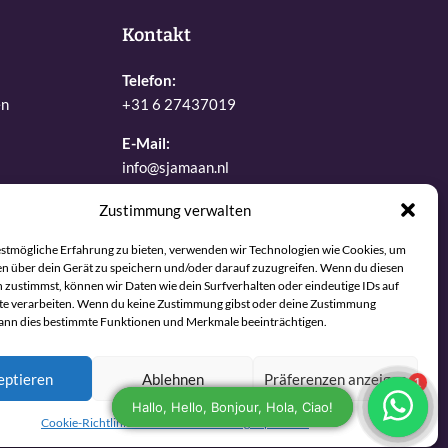
Kontakt
Telefon:
en
+31 6 27437019
E-Mail:
info@sjamaan.nl
Zustimmung verwalten
Sehen Sie sich unsere Bewertungen an
gen
estmögliche Erfahrung zu bieten, verwenden wir Technologien wie Cookies, um
n über dein Gerät zu speichern und/oder darauf zuzugreifen. Wenn du diesen
 zustimmst, können wir Daten wie dein Surfverhalten oder eindeutige IDs auf
te verarbeiten. Wenn du keine Zustimmung gibst oder deine Zustimmung
kann dies bestimmte Funktionen und Merkmale beeinträchtigen.
eptieren
Ablehnen
Präferenzen anzeigen
Maintained and developed with joy by The Werks
Cookie-Richtlinie
Datenschutzerklärung
Impressum