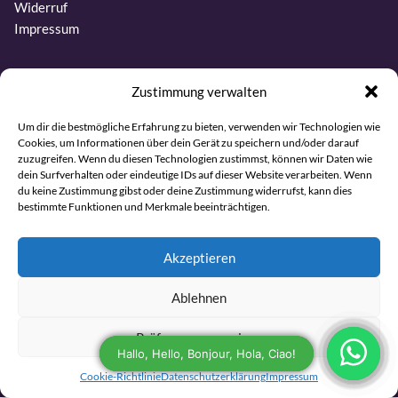
Widerruf
Impressum
Kontakt
Zustimmung verwalten
Telefon:
Um dir die bestmögliche Erfahrung zu bieten, verwenden wir Technologien wie
Cookies, um Informationen über dein Gerät zu speichern und/oder darauf
+31 6 27437019
zuzugreifen. Wenn du diesen Technologien zustimmst, können wir Daten wie
dein Surfverhalten oder eindeutige IDs auf dieser Website verarbeiten. Wenn
E-Mail:
du keine Zustimmung gibst oder deine Zustimmung widerrufst, kann dies
info@sjamaan.nl
bestimmte Funktionen und Merkmale beeinträchtigen.
Sehen Sie sich unsere Bewertungen an
Akzeptieren
Ablehnen
© 2026 Sjamaan.nl/de. Alle Rechte vorbehalten.
Präferenzen anzeigen
Maintained and developed with joy by The Werks
Cookie-Richtlinie
Datenschutzerklärung
Impressum