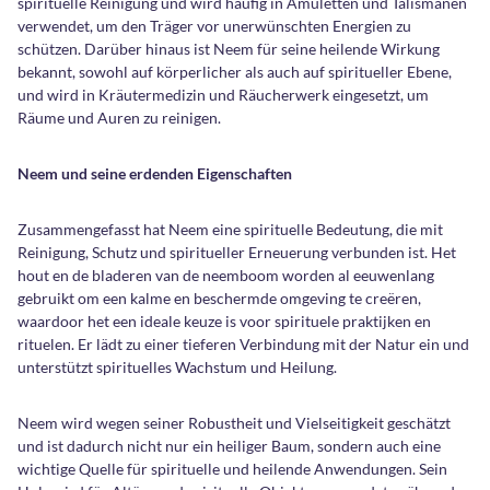
spirituelle Reinigung und wird häufig in Amuletten und Talismanen
verwendet, um den Träger vor unerwünschten Energien zu
schützen. Darüber hinaus ist Neem für seine heilende Wirkung
bekannt, sowohl auf körperlicher als auch auf spiritueller Ebene,
und wird in Kräutermedizin und Räucherwerk eingesetzt, um
Räume und Auren zu reinigen.
Neem und seine erdenden Eigenschaften
Zusammengefasst hat Neem eine spirituelle Bedeutung, die mit
Reinigung, Schutz und spiritueller Erneuerung verbunden ist. Het
hout en de bladeren van de neemboom worden al eeuwenlang
gebruikt om een kalme en beschermde omgeving te creëren,
waardoor het een ideale keuze is voor spirituele praktijken en
rituelen. Er lädt zu einer tieferen Verbindung mit der Natur ein und
unterstützt spirituelles Wachstum und Heilung.
Neem wird wegen seiner Robustheit und Vielseitigkeit geschätzt
und ist dadurch nicht nur ein heiliger Baum, sondern auch eine
wichtige Quelle für spirituelle und heilende Anwendungen. Sein