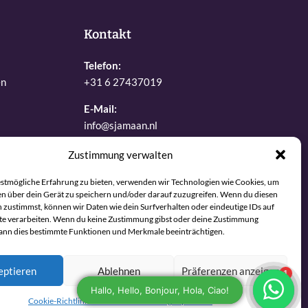
Kontakt
Telefon:
en
+31 6 27437019
E-Mail:
info@sjamaan.nl
Zustimmung verwalten
Sehen Sie sich unsere Bewertungen an
gen
estmögliche Erfahrung zu bieten, verwenden wir Technologien wie Cookies, um
n über dein Gerät zu speichern und/oder darauf zuzugreifen. Wenn du diesen
 zustimmst, können wir Daten wie dein Surfverhalten oder eindeutige IDs auf
te verarbeiten. Wenn du keine Zustimmung gibst oder deine Zustimmung
kann dies bestimmte Funktionen und Merkmale beeinträchtigen.
eptieren
Ablehnen
Präferenzen anzeigen
Maintained and developed with joy by The Werks
Cookie-Richtlinie
Datenschutzerklärung
Impressum