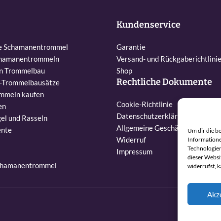
Kundenservice
ne Schamanentrommel
Garantie
chamanentrommeln
Versand- und Rückgaberichtlini
en Trommelbau
Shop
Rechtliche Dokumente
Y-Trommelbausätze
mmeln kaufen
Cookie-Richtlinie
en
Datenschutzerklärung
el und Rasseln
Allgemeine Geschäftsbedingun
ente
Um dir die b
Widerruf
Informatione
Technologien
Impressum
dieser Websi
Schamanentrommel
widerrufst, 
Akz