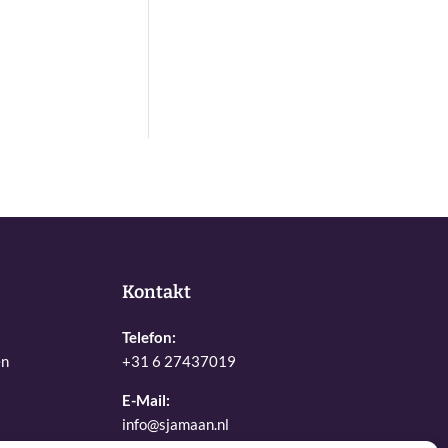
Kontakt
Telefon:
en
+31 6 27437019
E-Mail:
info@sjamaan.nl