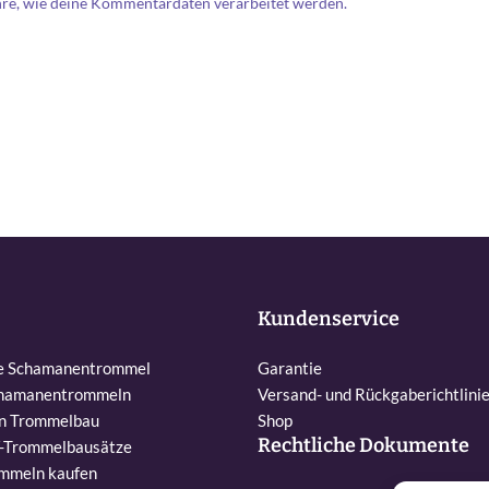
hre, wie deine Kommentardaten verarbeitet werden.
Kundenservice
ne Schamanentrommel
Garantie
chamanentrommeln
Versand- und Rückgaberichtlini
en Trommelbau
Shop
Rechtliche Dokumente
Y-Trommelbausätze
mmeln kaufen