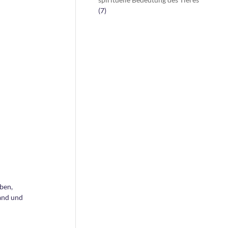
(7)
ben,
and und