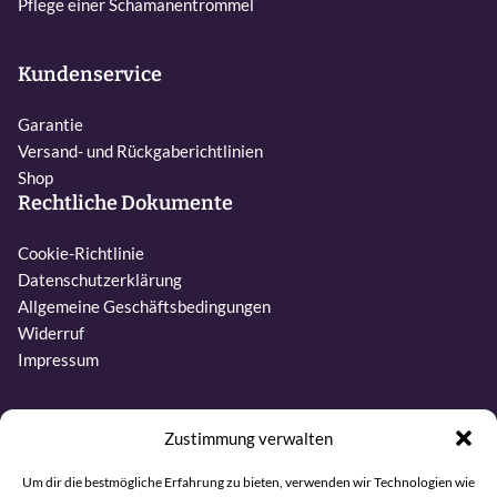
Pflege einer Schamanentrommel
Kundenservice
Garantie
Versand- und Rückgaberichtlinien
Shop
Rechtliche Dokumente
Cookie-Richtlinie
Datenschutzerklärung
Allgemeine Geschäftsbedingungen
Widerruf
Impressum
Kontakt
Zustimmung verwalten
Telefon:
Um dir die bestmögliche Erfahrung zu bieten, verwenden wir Technologien wie