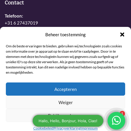
Contact
Telefoon:
+31 6 27437019
E-mail:
Beheer toestemming
info@sjamaan.nl
Om de beste ervaringen te bieden, gebruiken wij technologieën zoals cookies
om informatie over je apparaat op te slaan en/of te raadplegen. Door in te
stemmen met deze technologieën kunnen wij gegevens zoals surfgedrag of
Bekijk onze reviews
unieke ID's op deze site verwerken. Als je geen toestemming geeft of uw
toestemming intrekt, kan dit een nadelige invloed hebben op bepaalde functies
en mogelijkheden.
© 2026 Sjamaan.nl. Alle rechten voorbehouden.
Accepteren
Maintained and developed with joy by The Werks
Weiger
Bekijk voorkeuren
Cookiebeleid
Privacyverklaring
Impressum