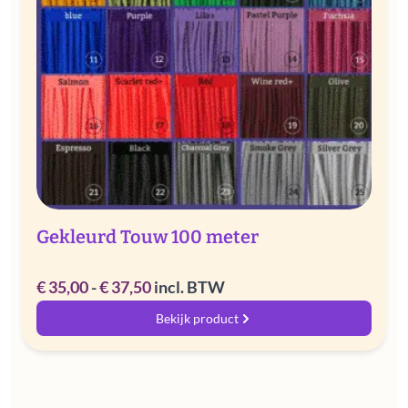
Gekleurd Touw 100 meter
Prijsklasse:
€
35,00
-
€
37,50
incl. BTW
€ 35,00
Bekijk product
tot
€ 37,50