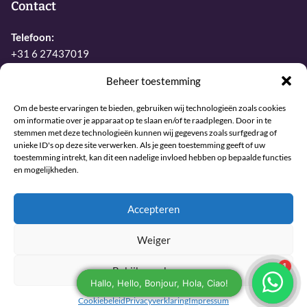
Contact
Telefoon:
+31 6 27437019
E-mail:
Beheer toestemming
info@sjamaan.nl
Om de beste ervaringen te bieden, gebruiken wij technologieën zoals cookies
om informatie over je apparaat op te slaan en/of te raadplegen. Door in te
stemmen met deze technologieën kunnen wij gegevens zoals surfgedrag of
Bekijk onze reviews
unieke ID's op deze site verwerken. Als je geen toestemming geeft of uw
toestemming intrekt, kan dit een nadelige invloed hebben op bepaalde functies
en mogelijkheden.
© 2026 Sjamaan.nl. Alle rechten voorbehouden.
Accepteren
Maintained and developed with joy by The Werks
Weiger
Bekijk voorkeuren
Cookiebeleid
Privacyverklaring
Impressum