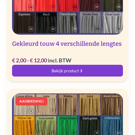
Gekleurd touw 4 verschillende lengtes
Prijsklasse:
€
2,00
-
€
12,00
incl. BTW
€ 2,00
Bekijk product
tot
€ 12,00
AANBIEDING!