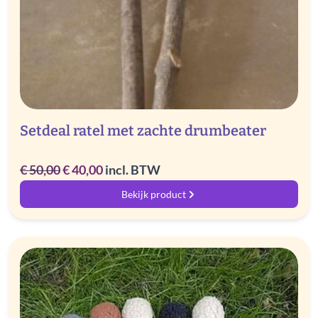
Setdeal ratel met zachte drumbeater
Oorspronkelijke
Huidige
€
50,00
€
40,00
incl. BTW
prijs
prijs
Bekijk product
was:
is:
€ 50,00.
€ 40,00.