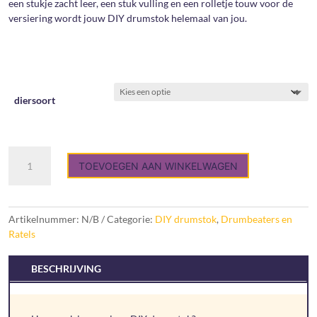
een stukje zacht leer, een stuk vulling en een rolletje touw voor de
versiering wordt jouw DIY drumstok helemaal van jou.
diersoort
DIY
TOEVOEGEN AAN WINKELWAGEN
drumstok
aantal
Artikelnummer:
N/B
Categorie:
DIY drumstok
,
Drumbeaters en
Ratels
BESCHRIJVING