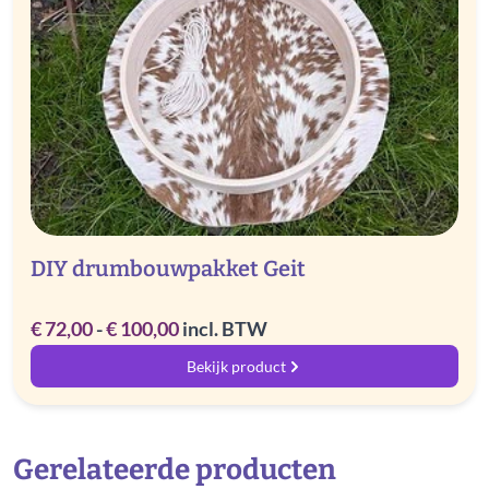
DIY drumbouwpakket Geit
Prijsklasse:
€
72,00
-
€
100,00
incl. BTW
€ 72,00
Bekijk product
tot
€ 100,00
Gerelateerde producten