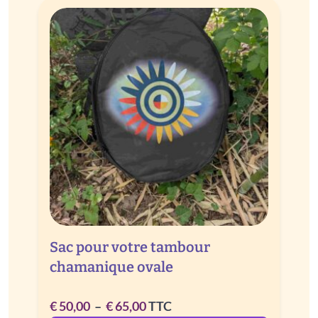
Sac pour votre tambour
chamanique ovale
Plage
€
50,00
–
€
65,00
TTC