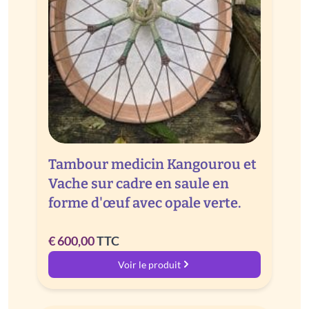
Tambour medicin Kangourou et
Vache sur cadre en saule en
forme d'œuf avec opale verte.
€
600,00
TTC
Voir le produit