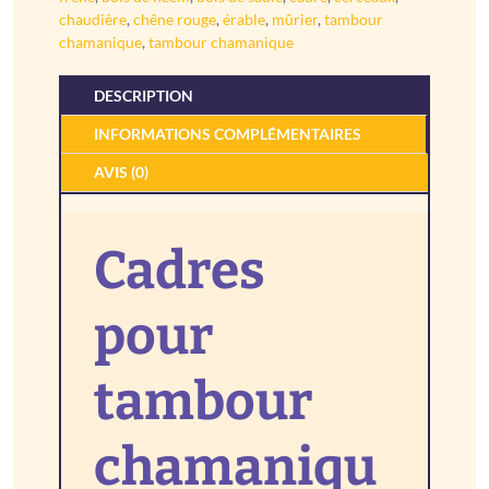
«
chaudière
,
chêne rouge
,
érable
,
mûrier
,
tambour
bois
chamanique
,
tambour chamanique
spécial
»
DESCRIPTION
INFORMATIONS COMPLÉMENTAIRES
AVIS (0)
Cadres
pour
tambour
chamaniqu