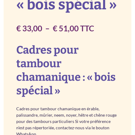
« bois spécial »
Plage
€
33,00
–
€
51,00
TTC
de
Cadres pour
prix :
tambour
€ 33,00
à
chamanique : « bois
€ 51,00
spécial »
Cadres pour tambour chamanique en érable,
palissandre, mûrier, neem, noyer, hêtre et chêne rouge
pour des tambours particuliers Si votre préférence
n’est pas répertoriée, contactez-nous via le bouton
WhatsApp.