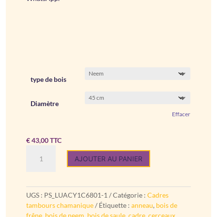
type de bois
Diamètre
Effacer
€
43,00
TTC
quantité
AJOUTER AU PANIER
de
Cadres
pour
tambour
UGS :
PS_LUACY1C6801-1
Catégorie :
Cadres
chamanique
tambours chamanique
Étiquette :
anneau
,
bois de
:
frêne
,
bois de neem
,
bois de saule
,
cadre
,
cerceaux
,