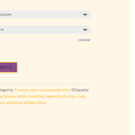
Limpiar
ARRITO
tegoría:
Frames voor sjamanendrums
Etiqueta:
e
,
hoops
,
ketel
,
moerbei
,
neem hout
,
ring
,
rode
rum
,
walnoot
,
wilgen hout