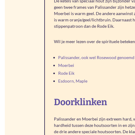
De ketels van speciaal hout zijn bijzonder va
geen twee frames van Palissander zijn hetze
Moerbei is warm geel. De andere aanwinst z
is warm oranje/geel/lichtbruin. Daarnaast h
stippenpatroon dan de Rode Eik.
Wil je meer lezen over de spirituele beteke
Palissander, ook wel Rosewood genoemd
Moerbei
Rode Eik
Esdoorn, Maple
Doorklinken
Palissander en Moerbei zijn extreem hard, 
hardheid tussen deze houtsoorten in en zijn 
de drie andere speciale houtsoorten. De klan