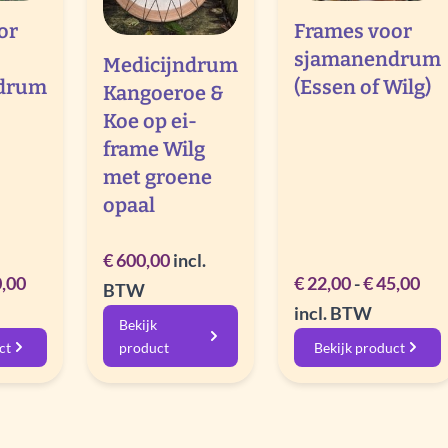
or
Frames voor
sjamanendrum
Medicijndrum
drum
(Essen of Wilg)
Kangoeroe &
Koe op ei-
frame Wilg
met groene
opaal
€
600,00
incl.
Rango
Ra
,00
€
22,00
-
€
45,00
BTW
de
de
incl. BTW
Bekijk
precios:
pre
ct
product
Bekijk product
desde
de
€ 55,00
€ 2
hasta
has