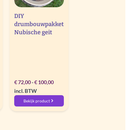
DIY
drumbouwpakket
Nubische geit
ngo
Rango
€
72,00
-
€
100,00
de
incl. BTW
cios:
precios:
Bekijk product
sde
desde
2,00
€ 72,00
ta
hasta