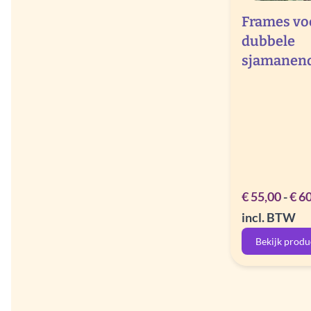
Frames vo
dubbele
sjamanen
€
55,00
-
€
60
incl. BTW
Bekijk produ