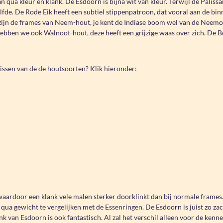
n qua kleur en klank. De Esdoorn is bijna wit van kleur. Terwijl de Palissa
lfde. De Rode Eik heeft een subtiel stippenpatroon, dat vooral aan de bin
ijn de frames van Neem-hout, je kent de Indiase boom wel van de Neemolie
ebben we ook Walnoot-hout, deze heeft een grijzige waas over zich. De Be
nissen van de de houtsoorten? Klik hieronder:
waardoor een klank vele malen sterker doorklinkt dan bij normale frames
qua gewicht te vergelijken met de Essenringen. De Esdoorn is juist zo zac
k van Esdoorn is ook fantastisch. Al zal het verschil alleen voor de kenn