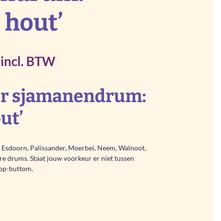
 hout’
Rango
incl. BTW
de
or sjamanendrum:
precios:
ut’
desde
€ 33,00
sdoorn, Palissander, Moerbei, Neem, Walnoot,
hasta
re drums. Staat jouw voorkeur er niet tussen
pp-buttom.
€ 51,00