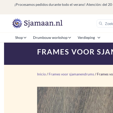
¡Procesamos pedidos durante todo el verano! Atención: del 20 de j
Shop
Drumbouw workshop
Verdieping
FRAMES VOOR SJA
Inicio
/
Frames voor sjamanendrums
/ Frames vo