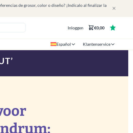
rencias de grosor, color o diseño? ¡Indícalo al finalizar la
Inloggen
€0,00
Español
Klantenservice
UT’
voor
endrum: