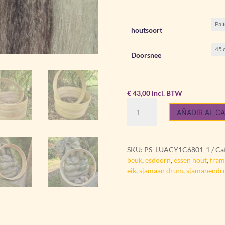
houtsoort
Doorsnee
€
43,00
incl. BTW
Frames
AÑADIR AL C
voor
sjamanendrum:
‘speciaal
hout’
SKU:
PS_LUACY1C6801-1
Ca
cantidad
beuk
,
esdoorn
,
essen hout
,
fram
eik
,
sjamaan drum
,
sjamanend