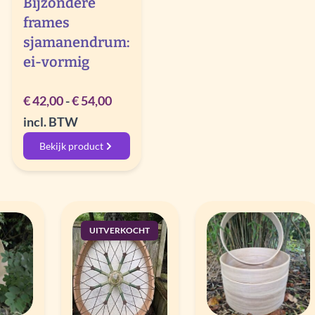
Bijzondere
frames
sjamanendrum:
ei-vormig
Rango
€
42,00
-
€
54,00
de
incl. BTW
precios:
Bekijk product
desde
€ 42,00
hasta
€ 54,00
UITVERKOCHT