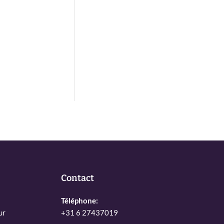
Contact
Téléphone:
ur
+31 6 27437019