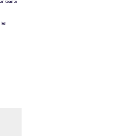
changeante
 les