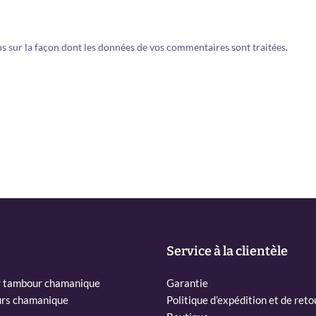
us sur la façon dont les données de vos commentaires sont traitées
.
Service à la clientèle
r tambour chamanique
Garantie
rs chamanique
Politique d’expédition et de reto