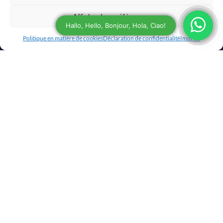
Afficher les préférences
Service à la clientèle
Politique en matière de cookies
Déclaration de confidentialité
Imprint
Garantie
Politique d’expédition et de retour
Boutique
Documents juridiques
Politique en matière de cookies
Déclaration de confidentialité
Conditions générales
Rétractation
Contact
Téléphone:
+31 6 27437019