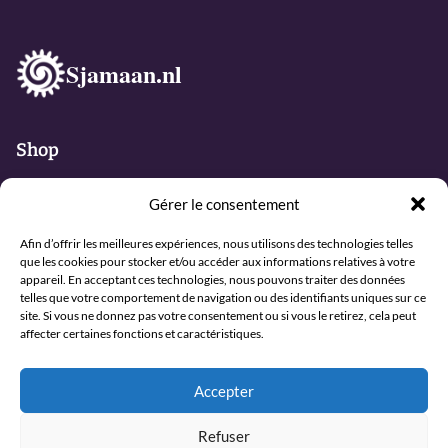
Sjamaan.nl
Shop
Les peaux pour tambour chamanique
Gérer le consentement
Cadres tambours chamanique
Petit matériel
Afin d’offrir les meilleures expériences, nous utilisons des technologies telles
que les cookies pour stocker et/ou accéder aux informations relatives à votre
Kit de fabrication de tambour
appareil. En acceptant ces technologies, nous pouvons traiter des données
Acheter des tambours chamaniques
telles que votre comportement de navigation ou des identifiants uniques sur ce
Sacs pour tambours
site. Si vous ne donnez pas votre consentement ou si vous le retirez, cela peut
affecter certaines fonctions et caractéristiques.
Bâtons de tambour et Hochets
Instruments de musique
Encens
Accepter
Offres groupée
Entretien d'un tambour chamanique
Refuser