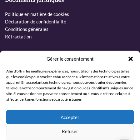
Documents juridiques
Politique en matière de cookies
Déclaration de confidentialité
Conditions générales
Rétractation
Contact
Gérer le consentement
Téléphone:
Afin d’offrir les meilleures expériences, nous utilisons des technologies telles
que les cookies pour stocker et/ou accéder aux informations relatives à votre
+31 6 27437019
appareil. En acceptant ces technologies, nous pouvons traiter des données
telles que votre comportement de navigation ou des identifiants uniques sur ce
Courriel:
site. Si vous ne donnez pas votre consentement ou si vous le retirez, cela peut
info@sjamaan.nl
affecter certaines fonctions et caractéristiques.
Consultez nos avis
Accepter
Refuser