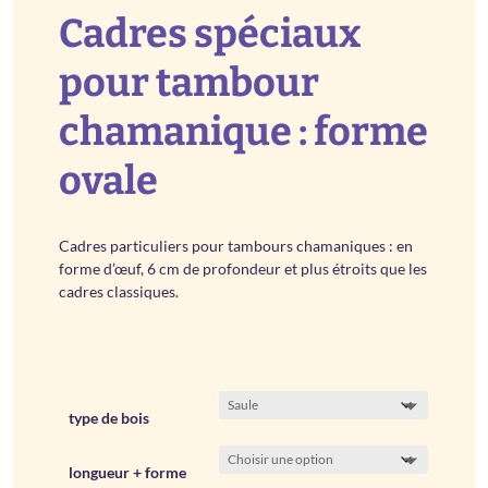
Cadres spéciaux
prix :
pour tambour
€ 42,00
à
chamanique : forme
€ 54,00
ovale
Cadres particuliers pour tambours chamaniques : en
forme d’œuf, 6 cm de profondeur et plus étroits que les
cadres classiques.
type de bois
longueur + forme