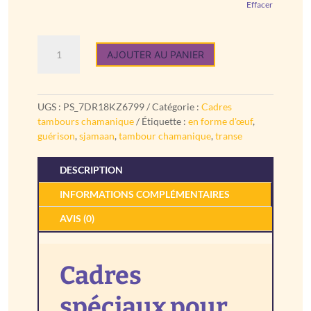
Effacer
quantité
AJOUTER AU PANIER
de
Cadres
spéciaux
pour
UGS :
PS_7DR18KZ6799
Catégorie :
Cadres
tambour
tambours chamanique
Étiquette :
en forme d'œuf
,
chamanique
guérison
,
sjamaan
,
tambour chamanique
,
transe
:
forme
DESCRIPTION
ovale
INFORMATIONS COMPLÉMENTAIRES
AVIS (0)
Cadres
spéciaux pour