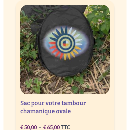
à
€ 70,00
Sac pour votre tambour
chamanique ovale
Plage
€
50,00
–
€
65,00
TTC