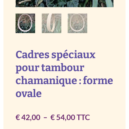
Cadres spéciaux
pour tambour
chamanique : forme
ovale
Plage
€
42,00
–
€
54,00
TTC
de