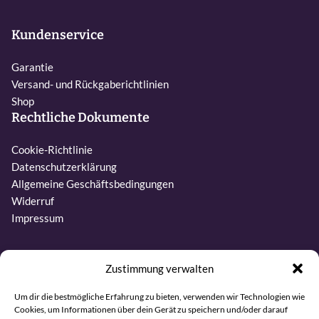
Kundenservice
Garantie
Versand- und Rückgaberichtlinien
Shop
Rechtliche Dokumente
Cookie-Richtlinie
Datenschutzerklärung
Allgemeine Geschäftsbedingungen
Widerruf
Impressum
Kontakt
Zustimmung verwalten
Telefon:
Um dir die bestmögliche Erfahrung zu bieten, verwenden wir Technologien wie
Cookies, um Informationen über dein Gerät zu speichern und/oder darauf
+31 6 27437019