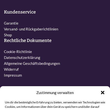
Kundenservice
Garantie
Versand- und Rückgaberichtlinien
Shop
Rechtliche Dokumente
Cookie-Richtlinie
Datenschutzerklärung
Allgemeine Geschäftsbedingungen
Widerruf
Impressum
Kontakt
Zustimmung verwalten
Telefon:
Um dir die bestmögliche Erfahrung zu bieten, verwenden wir Technologien wie
Cookies, um Informationen über dein Gerät zu speichern und/oder darauf
+31 6 27437019