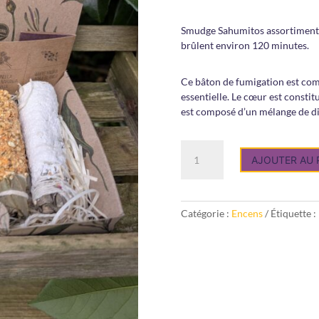
Smudge Sahumitos assortiment 
brûlent environ 120 minutes.
Ce bâton de fumigation est com
essentielle. Le cœur est constitu
est composé d’un mélange de di
quantité
AJOUTER AU 
de
Smudge
Sahumitos
assortiment
Catégorie :
Encens
Étiquette :
Fleurs