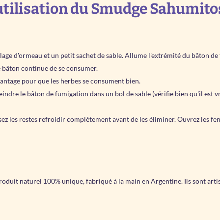
'utilisation du Smudge Sahumit
lage d'ormeau et un petit sachet de sable. Allume l'extrémité du bâton de
e bâton continue de se consumer.
avantage pour que les herbes se consument bien.
indre le bâton de fumigation dans un bol de sable (vérifie bien qu'il est 
sez les restes refroidir complètement avant de les éliminer. Ouvrez les fen
uit naturel 100% unique, fabriqué à la main en Argentine. Ils sont arti