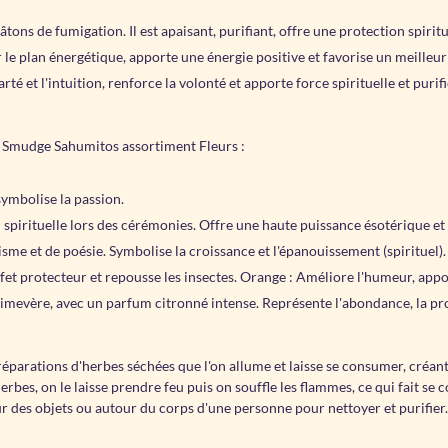
tons de fumigation. Il est apaisant, purifiant, offre une protection spirit
le plan énergétique, apporte une énergie positive et favorise un meilleur 
arté et l'intuition, renforce la volonté et apporte force spirituelle et purif
le Smudge Sahumitos assortiment Fleurs :
 symbolise la passion.
spirituelle lors des cérémonies. Offre une haute puissance ésotérique et 
sme et de poésie. Symbolise la croissance et l'épanouissement (spirituel).
fet protecteur et repousse les insectes. Orange : Améliore l'humeur, appor
rimevère, avec un parfum citronné intense. Représente l'abondance, la pros
réparations d'herbes séchées que l'on allume et laisse se consumer, créan
bes, on le laisse prendre feu puis on souffle les flammes, ce qui fait se 
r des objets ou autour du corps d'une personne pour nettoyer et purifier.