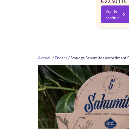
Plag
€
22,50
TTC
de
Voir le
prix :
produit
€ 6,0
à
€ 22,
Accueil
/
Encens
/ Smudge Sahumitos assortiment F