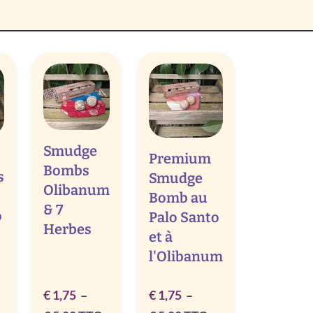
Smudge
Premium
Bombs
s
Smudge
Olibanum
Bomb au
& 7
o
Palo Santo
Herbes
et à
l'Olibanum
€
1,75
–
€
1,75
–