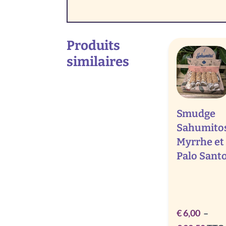
Produits
similaires
Smudge
Sahumito
Myrrhe et
Palo Sant
€
6,00
–