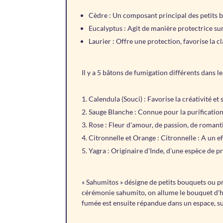
Cèdre : Un composant principal des petits bâ
Eucalyptus : Agit de manière protectrice sur 
Laurier : Offre une protection, favorise la cl
Il y a 5 bâtons de fumigation différents dans 
Calendula (Souci) : Favorise la créativité et
Sauge Blanche : Connue pour la purification 
Rose : Fleur d'amour, de passion, de romanti
Citronnelle et Orange : Citronnelle : A un ef
Yagra : Originaire d'Inde, d'une espèce de p
« Sahumitos » désigne de petits bouquets ou p
cérémonie sahumito, on allume le bouquet d'her
fumée est ensuite répandue dans un espace, su