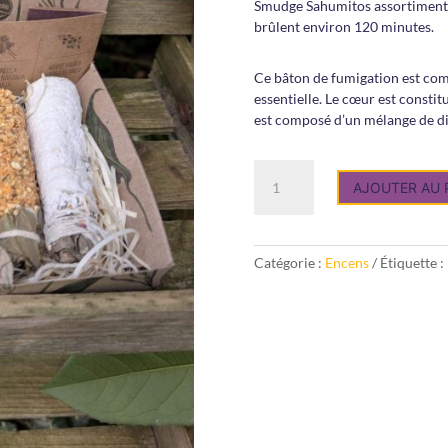
Smudge Sahumitos assortiment 
brûlent environ 120 minutes.
Ce bâton de fumigation est com
essentielle. Le cœur est constitu
est composé d’un mélange de di
quantité
AJOUTER AU 
de
Smudge
Sahumitos
assortiment
Catégorie :
Encens
Étiquette :
Fleurs