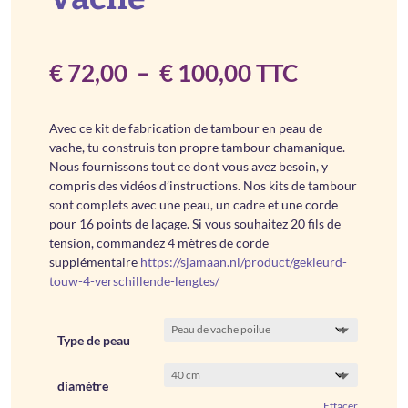
Plage
€
72,00
–
€
100,00
TTC
de
Avec ce kit de fabrication de tambour en peau de
prix :
vache, tu construis ton propre tambour chamanique.
Nous fournissons tout ce dont vous avez besoin, y
€ 72,00
compris des vidéos d’instructions. Nos kits de tambour
sont complets avec une peau, un cadre et une corde
à
pour 16 points de laçage. Si vous souhaitez 20 fils de
tension, commandez 4 mètres de corde
€ 100,00
supplémentaire
https://sjamaan.nl/product/gekleurd-
touw-4-verschillende-lengtes/
Type de peau
diamètre
Effacer