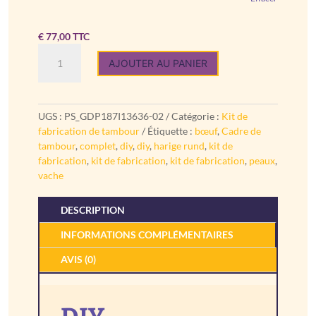
€
77,00
TTC
quantité
AJOUTER AU PANIER
de
Kit
de
fabrication
UGS :
PS_GDP187I13636-02
Catégorie :
Kit de
de
fabrication de tambour
Étiquette :
bœuf
,
Cadre de
tambour
tambour
,
complet
,
diy
,
diy
,
harige rund
,
kit de
DIY
fabrication
,
kit de fabrication
,
kit de fabrication
,
peaux
,
Vache
vache
DESCRIPTION
INFORMATIONS COMPLÉMENTAIRES
AVIS (0)