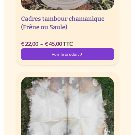
Cadres tambour chamanique
(Frêne ou Saule)
Plage
€
22,00
–
€
45,00
TTC
de
Voir le produit
prix :
€ 22,00
à
€ 45,00