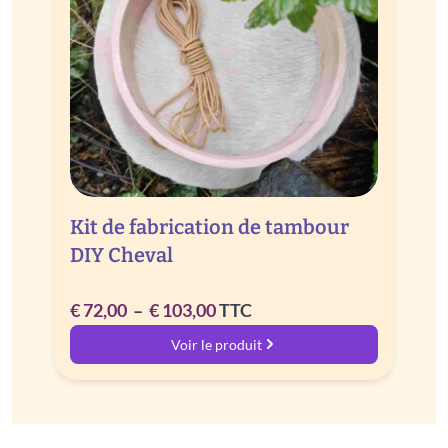
Kit de fabrication de tambour
DIY Cheval
Plage
€
72,00
–
€
103,00
TTC
de
Voir le produit
prix :
€ 72,00
à