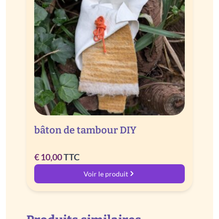
bâton de tambour DIY
€
10,00
TTC
Voir le produit