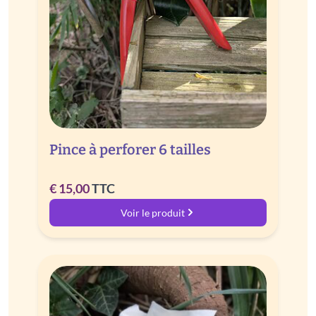
Pince à perforer 6 tailles
€
15,00
TTC
Voir le produit