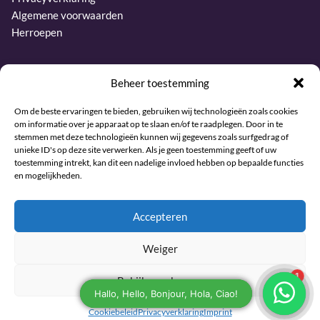
Algemene voorwaarden
Herroepen
Contact
Beheer toestemming
Telefoon:
Om de beste ervaringen te bieden, gebruiken wij technologieën zoals cookies
om informatie over je apparaat op te slaan en/of te raadplegen. Door in te
+31 6 27437019
stemmen met deze technologieën kunnen wij gegevens zoals surfgedrag of
unieke ID's op deze site verwerken. Als je geen toestemming geeft of uw
E-mail:
toestemming intrekt, kan dit een nadelige invloed hebben op bepaalde functies
info@sjamaan.nl
en mogelijkheden.
Bekijk onze reviews
Accepteren
Weiger
© 2026 Sjamaan.nl. Alle rechten voorbehouden.
Bekijk voorkeuren
Maintained and developed with joy by The Werks
Cookiebeleid
Privacyverklaring
Imprint