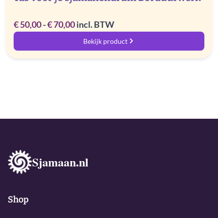
Rango
€
50,00
-
€
70,00
incl. BTW
de
Bekijk product
precios:
desde
€ 50,00
hasta
€ 70,00
Sjamaan.nl
Shop