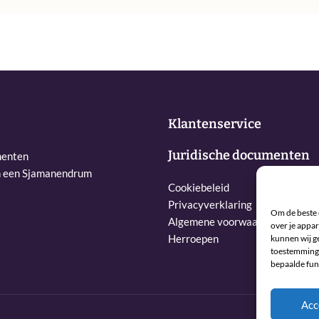
Klantenservice
Juridische documenten
menten
n een Sjamanendrum
Cookiebeleid
Privacyverklaring
Om de beste 
Algemene voorwaarden
over je appar
Herroepen
kunnen wij ge
toestemming 
bepaalde fun
Acc