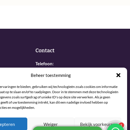
Contact
Telefoon:
+31 6 27437019
Beheer toestemming
E-mail:
ervaringen te bieden, gebruiken wij technologieën zoals cookies om informatie
info@sjamaan.nl
aat op te slaan en/of te raadplegen. Door in te stemmen met deze technologieën
gevens zoals surfgedrag of unieke ID's op deze site verwerken. Als je geen
geeft of uw toestemming intrekt, kan dit een nadelige invloed hebben op
Bekijk onze reviews
cties en mogelijkheden.
epteren
Weiger
Bekijk voorkeuren