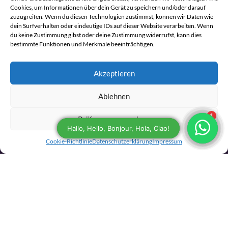
Cookies, um Informationen über dein Gerät zu speichern und/oder darauf
zuzugreifen. Wenn du diesen Technologien zustimmst, können wir Daten wie
Häute für deine Schamanentrommel
dein Surfverhalten oder eindeutige IDs auf dieser Website verarbeiten. Wenn
Rahmen für Schamanentrommeln
du keine Zustimmung gibst oder deine Zustimmung widerrufst, kann dies
bestimmte Funktionen und Merkmale beeinträchtigen.
Zubehör für den Trommelbau
Komplette DIY-Trommelbausätze
Schamanentrommeln kaufen
Akzeptieren
Trommeltaschen
Ablehnen
Trommelschlägel und Rasseln
Musikinstrumente
Präferenzen anzeigen
Räucherwerk
Set-Angebote
Cookie-Richtlinie
Datenschutzerklärung
Impressum
Pflege einer Schamanentrommel
Kundenservice
Garantie
Versand- und Rückgaberichtlinien
Shop