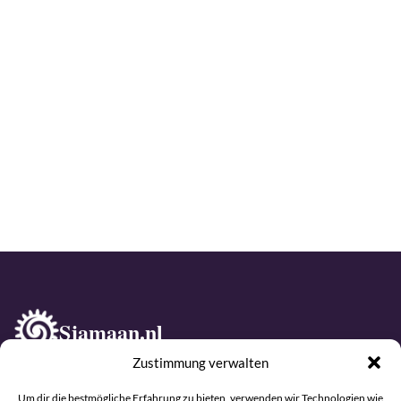
Sjamaan.nl
Zustimmung verwalten
Shop
Um dir die bestmögliche Erfahrung zu bieten, verwenden wir Technologien wie